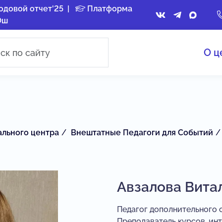
одовой отчет'25
|
Платформа
Ош
О ц
ального центра
Внештатные Педагоги для Событий
Авзалова Вита
Педагог дополнительного 
Преподаватель курсов, инт