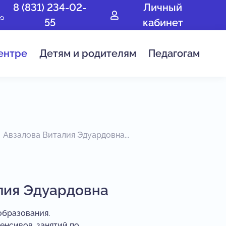
8 (831) 234-02-
Личный
55
кабинет
ентре
Детям и родителям
Педагогам
Авзалова Виталия Эдуардовна...
лия Эдуардовна
образования.
енсивов, занятий по