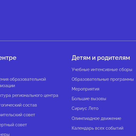
ентре
Детям и родителям
с
Учебные интенсивные сборы
ения образовательной
Образовательные программы
низации
Мероприятия
ктура регионального центра
Большие вызовы
гогический состав
Сириус Лето
чительский совет
Олимпиадное движение
ертный совет
Календарь всех событий
неры