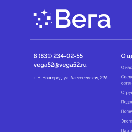
8 (831) 234-02-55
О ц
vega52@vega52.ru
О на
Свед
г .Н. Новгород, ул. Алексеевская, 22А
орга
Стру
Педа
Попе
Эксп
Парт