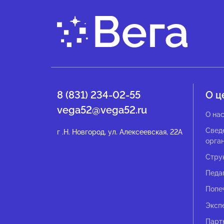
8 (831) 234-02-55
О ц
vega52@vega52.ru
О на
Свед
г .Н. Новгород, ул. Алексеевская, 22А
орга
Стру
Педа
Попе
Эксп
Парт