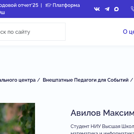
одовой отчет'25
|
Платформа
Ош
О ц
ального центра
Внештатные Педагоги для Событий
Авилов Максим
Студент НИУ Высшая Школа
математика и информатик