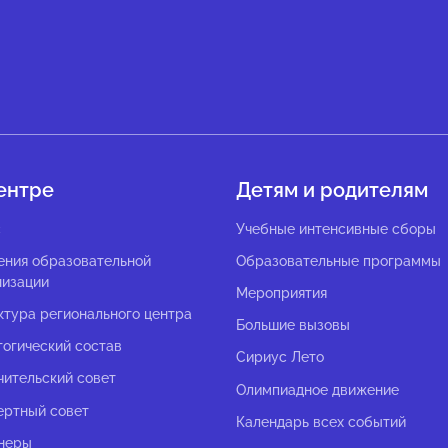
ентре
Детям и родителям
с
Учебные интенсивные сборы
ения образовательной
Образовательные программы
низации
Мероприятия
ктура регионального центра
Большие вызовы
гогический состав
Сириус Лето
чительский совет
Олимпиадное движение
ертный совет
Календарь всех событий
неры