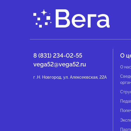
8 (831) 234-02-55
О ц
vega52@vega52.ru
О на
Свед
г .Н. Новгород, ул. Алексеевская, 22А
орга
Стру
Педа
Попе
Эксп
Парт