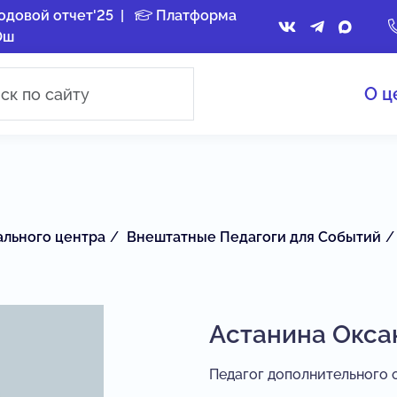
одовой отчет'25
|
Платформа
Ош
О ц
ального центра
Внештатные Педагоги для Событий
Астанина Окса
Педагог дополнительного 