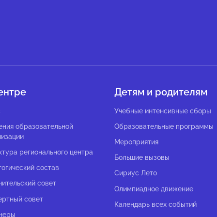
ентре
Детям и родителям
с
Учебные интенсивные сборы
ения образовательной
Образовательные программы
низации
Мероприятия
ктура регионального центра
Большие вызовы
гогический состав
Сириус Лето
чительский совет
Олимпиадное движение
ертный совет
Календарь всех событий
неры