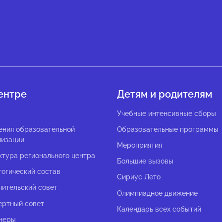
ентре
Детям и родителям
с
Учебные интенсивные сборы
ения образовательной
Образовательные программы
низации
Мероприятия
ктура регионального центра
Большие вызовы
гогический состав
Сириус Лето
чительский совет
Олимпиадное движение
ертный совет
Календарь всех событий
неры