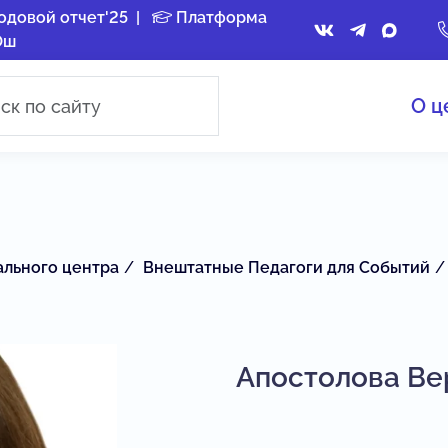
одовой отчет'25
|
Платформа
Ош
О ц
ального центра
Внештатные Педагоги для Событий
Апостолова Ве