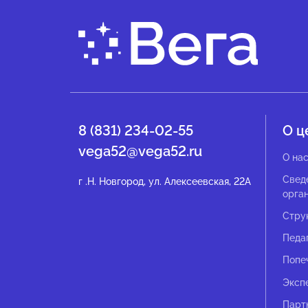
8 (831) 234-02-55
О ц
vega52@vega52.ru
О на
Свед
г .Н. Новгород, ул. Алексеевская, 22А
орга
Стру
Педа
Попе
Эксп
Парт