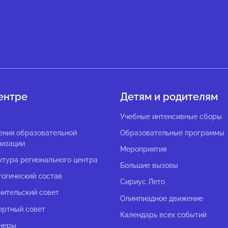
ентре
Детям и родителям
с
Учебные интенсивные сборы
ения образовательной
Образовательные программы
низации
Мероприятия
ктура регионального центра
Большие вызовы
гогический состав
Сириус Лето
чительский совет
Олимпиадное движение
ертный совет
Календарь всех событий
неры