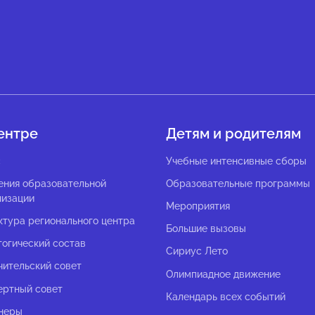
ентре
Детям и родителям
с
Учебные интенсивные сборы
ения образовательной
Образовательные программы
низации
Мероприятия
ктура регионального центра
Большие вызовы
гогический состав
Сириус Лето
чительский совет
Олимпиадное движение
ертный совет
Календарь всех событий
неры