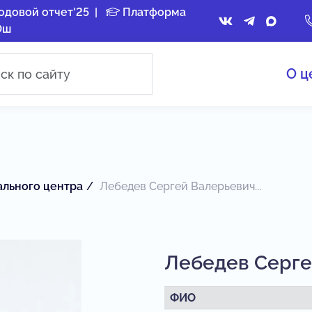
одовой отчет'25
|
Платформа
Ош
О ц
ального центра
Лебедев Сергей Валерьевич...
Лебедев Серге
ФИО