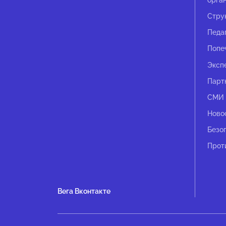
Стру
Педа
Попе
Эксп
Парт
СМИ 
Ново
Безо
Прот
Вега Вконтакте