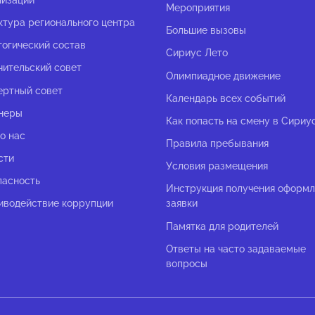
Мероприятия
ктура регионального центра
Большие вызовы
гогический состав
Сириус Лето
чительский совет
Олимпиадное движение
ертный совет
Календарь всех событий
неры
Как попасть на смену в Сириу
о нас
Правила пребывания
сти
Условия размещения
пасность
Инструкция получения оформ
иводействие коррупции
заявки
Памятка для родителей
Ответы на часто задаваемые
вопросы