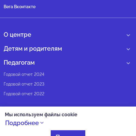
Вега Вконтакте
О центре
О нас
Детям и родителям
Сведения образовательной организации
Учебные интенсивные сборы
Педагогам
Структура регионального центра
Образовательные программы
Программы Веги
Годовой отчет 2024
Педагогический состав
Мероприятия
Программы Сириус
Годовой отчет 2023
Попечительский совет
Большие вызовы
Методические рекомендации
Годовой отчет 2022
Экспертный совет
Сириус Лето
Партнеры
Олимпиадное движение
Мы используем файлы cookie
СМИ о нас
Календарь всех событий
Политика конфиденциальности
Подробнее
Новости
Оплата
Как попасть на смену в Сириус
Безопасность