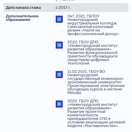
Дата начала стажа
с 2017 г.
Дополнительное
Окт. 2021, ГБПОУ
образование
Нижегородский
индустриальный колледж.
Самозанятый налоговый
режим «Налог на
профессиональный доход».
2022, ГБОУ ДПО
«Нижегородский институт
развития образования».
Развитие функциональной
грамотности обучающихся
средствами цифровых
технологий.
11.02.2021, ГБОУ ВО
Нижегородский
государственный инженерно-
экономический университет.
Проектирование электронных
обучающих курсов в системе
Moodle.
2022, ГБОУ ДПО
«Нижегородский институт
развития образования».
Развитие проектной
компетентности
преподавателей СПО в
условиях реализации целевой
модели «Наставничество».