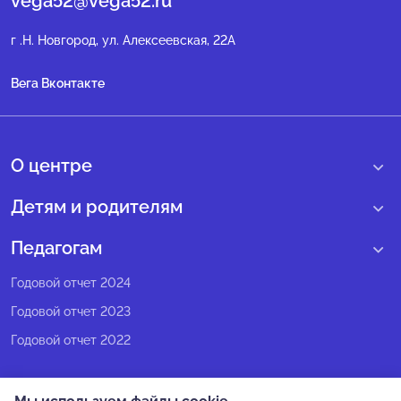
vega52@vega52.ru
г .Н. Новгород, ул. Алексеевская, 22А
Вега Вконтакте
О центре
О нас
Детям и родителям
Сведения образовательной организации
Учебные интенсивные сборы
Педагогам
Структура регионального центра
Образовательные программы
Программы Веги
Годовой отчет 2024
Педагогический состав
Мероприятия
Программы Сириус
Годовой отчет 2023
Попечительский совет
Большие вызовы
Методические рекомендации
Годовой отчет 2022
Экспертный совет
Сириус Лето
Партнеры
Олимпиадное движение