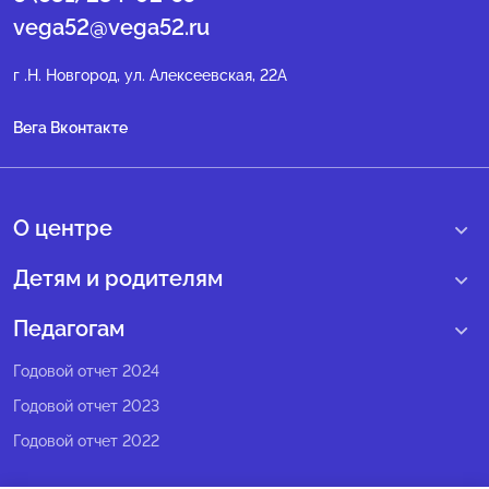
vega52@vega52.ru
г .Н. Новгород, ул. Алексеевская, 22А
Вега Вконтакте
О центре
О нас
Детям и родителям
Сведения образовательной организации
Учебные интенсивные сборы
Педагогам
Структура регионального центра
Образовательные программы
Программы Веги
Годовой отчет 2024
Педагогический состав
Мероприятия
Программы Сириус
Годовой отчет 2023
Попечительский совет
Большие вызовы
Методические рекомендации
Годовой отчет 2022
Экспертный совет
Сириус Лето
Партнеры