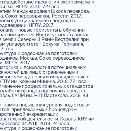
тиводействие идеологии экстремизма и
изма. НГЛУ, 2016. 72 часа
етняя Международная Школа перевода.
а, Союз переводчиков России, 2017.
овы функционального подхода в
одоведении. НГЛУ, 2017.
.online – новые горизонты в обучении
ранным языкам. Институт иностранных
в земли Северный Рейн-Вестфалия при
ом университете г.Бохума, Германия,
72 часа.
уктура и содержание подготовки
одчиков. Москва, Союз переводчиков
, МГЛУ, 2017.
агогика и психология потенциальных
жностей для лиц с ограниченными
жностями здоровья и инвалидностью в
НГПУ им. Козьмы Минина, 2018. 72 часа.
менение профессиональных стандартов
азработке фондов оценочных средств.
вль, ГАПМ им. Н.П. Пастухова, 2018. 48
грамма повышения уровня подготовки
ртов, привлекаемых к процедурам
арственной аккредитации
овательной деятельности. Казань, КИУ им.
мирясова (ИЭУП), 2018. 24 часа.
уктура и содержание подготовки