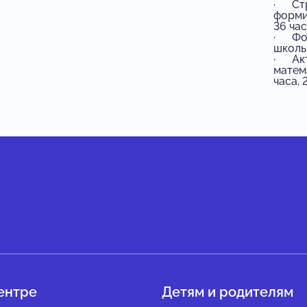
· Стр
форми
36 час
· Фор
школьн
· Акт
матем
часа, 
ентре
Детям и родителям