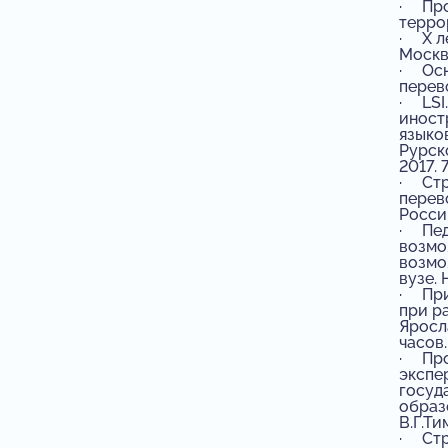
· Про
террор
· X л
Москв
· Осн
перев
· LSI
иност
языко
Рурск
2017. 
· Стр
перев
России
· Пед
возмо
возмо
вузе. 
· При
при р
Яросла
часов.
· Про
экспе
госуд
образ
В.Г.Ти
· Стр