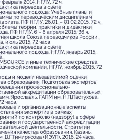
0 февраля 2014. НГЛУ. 72 ч.
актика перевода в свете
ионального подхода: Учебные планы и
аммы по переводческим дисциплинам
вриата. ПФ НГЛУ, 26.01. – 01.02.2015. 72 ч.
блемы теории, практики и дидактики
да, ПФ НГЛУ, 6 – 8 апреля 2015. 36 ч.
няя школа Союза переводчиков России.
, июль 2015. 72 часа
актика перевода в свете
ионального подхода. НГЛУ, январь 2015.
а.
SOURCE и иные технические средства
одческой компании. НГЛУ, ноябрь 2015. 72
оды и модели независимой оценки
тва образования: Подготовка экспертов
роведения профессионально-
твенной аккредитации образовательных
амм. Ярославль, ГАПМ им. Н.П.Пастухова,
72 часа.
вовые и организационные аспекты
ствления экспертиз в рамках
риятий по контролю (надзору) в сфере
ования и государственной аккредитации
овательной деятельности. Стратегии
ечения качества образования. Казань,
. В.Г.Тимирясова (ИЭУП), 2016. 24 часа.