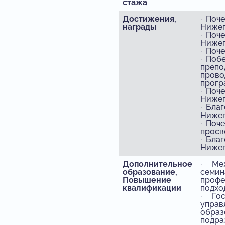
стажа
Достижения,
· Поч
награды
Нижег
· Поч
Нижег
· Поч
· Поб
препо
прово
прогр
· Поч
Нижег
· Бла
Нижег
· Поч
просв
· Бла
Нижег
Дополнительное
· Меж
образование,
семин
Повышение
профе
квалификации
подход
· Гос
управ
образ
подра