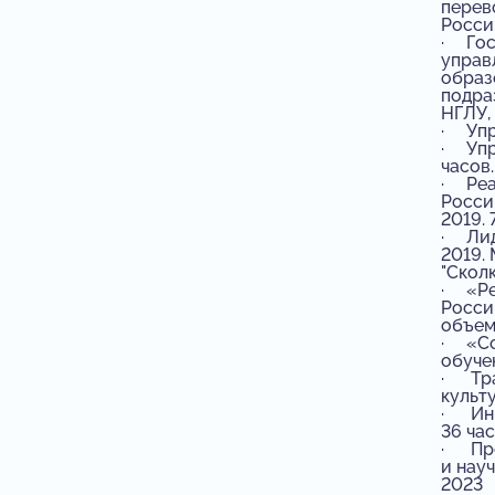
перев
Росси
· Гос
управ
образ
подра
НГЛУ, 
· Упр
· Упр
часов.
· Реа
Росси
2019. 
· Лид
2019.
"Сколк
· «Ре
Росси
объем
· «Со
обучен
· Тра
культу
· Инн
36 час
· Про
и науч
2023