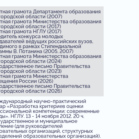
етная грамота Департамента образования
ородской области (2007)
етная грамота Министерства образования
ородской области (2017)
етная грамота НГЛУ (2017)
едитель конкурса молодых
давателей ведущих российских вузов,
димого в рамках Стипендиальной
аммы В. Потанина (2005, 2007)
етная грамота Министерства образования
ородской области (2024)
годарственное письмо Правительства
ородской области (2023)
етная грамота Министерства
ещения России (2026)
годарственное письмо Правительства
ородской области (2026)
дународный научно-практический
ар «Разработка критериев оценки
ссиональной компетенции: современные
ы». НГЛУ. 13 - 14 ноября 2012. 20 ч.
ударственное и муниципальное
ление (для руководителей
овательных организаций, структурных
зделений образовательных организаций).