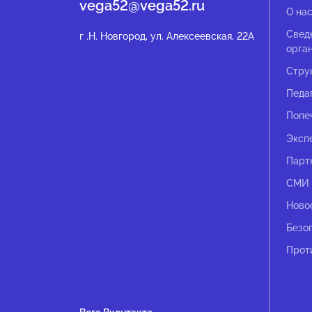
vega52@vega52.ru
О на
Свед
г .Н. Новгород, ул. Алексеевская, 22А
орга
Стру
Педа
Попе
Эксп
Парт
СМИ 
Ново
Безо
Прот