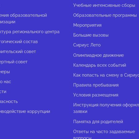
с
Учебные интенсивные сборы
ения образовательной
Образовательные программы
низации
Мероприятия
ктура регионального центра
Большие вызовы
гогический состав
Сириус Лето
чительский совет
Олимпиадное движение
ертный совет
Календарь всех событий
неры
Как попасть на смену в Сириу
о нас
Правила пребывания
сти
Условия размещения
пасность
Инструкция получения оформ
иводействие коррупции
заявки
Памятка для родителей
Ответы на часто задаваемые
вопросы