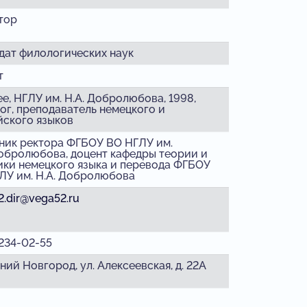
тор
дат филологических наук
т
е, НГЛУ им. Н.А. Добролюбова, 1998,
ог, преподаватель немецкого и
йского языков
ник ректора ФГБОУ ВО НГЛУ им.
Добролюбова, доцент кафедры теории и
ики немецкого языка и перевода ФГБОУ
ЛУ им. Н.А. Добролюбова
2.dir@vega52.ru
)234-02-55
ний Новгород, ул. Алексеевская, д. 22А