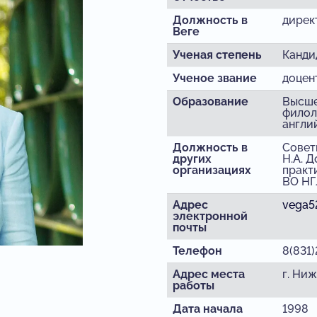
Должность в
дирек
Веге
Ученая степень
Канди
Ученое звание
доцен
Образование
Высше
филол
англи
Должность в
Совет
других
Н.А. 
организациях
практ
ВО НГ
Адрес
vega5
электронной
почты
Телефон
8(831
Адрес места
г. Ниж
работы
Дата начала
1998