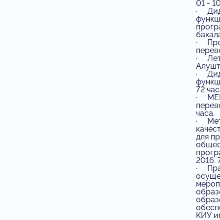
01 - 1
· Дид
функц
прогр
бакала
· Про
перево
· Лет
Алушта
· Дид
функц
72 час
· MEM
перев
часа.
· Мет
качес
для п
общес
прогр
2016. 
· Пра
осуще
мероп
образ
образ
обесп
КИУ им