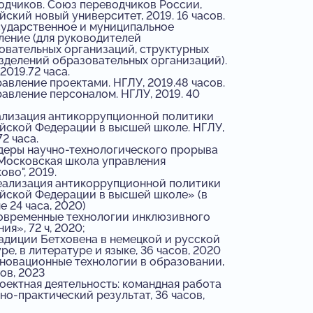
одчиков. Союз переводчиков России,
йский новый университет, 2019. 16 часов.
ударственное и муниципальное
ление (для руководителей
овательных организаций, структурных
зделений образовательных организаций).
2019.72 часа.
авление проектами. НГЛУ, 2019.48 часов.
авление персоналом. НГЛУ, 2019. 40
лизация антикоррупционной политики
йской Федерации в высшей школе. НГЛУ,
72 часа.
еры научно-технологического прорыва
 Московская школа управления
ово", 2019.
ализация антикоррупционной политики
йской Федерации в высшей школе» (в
е 24 часа, 2020)
временные технологии инклюзивного
ия», 72 ч, 2020;
диции Бетховена в немецкой и русской
ре, в литературе и языке, 36 часов, 2020
овационные технологии в образовании,
ов, 2023
ектная деятельность: командная работа
но-практический результат, 36 часов,