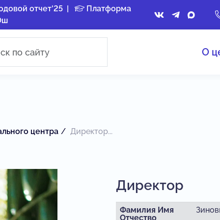
одовой отчет'25
|
Платформа
Ош
О ц
ального центра
Директор...
Директор
Фамилия
Имя
Зинов
Отчество