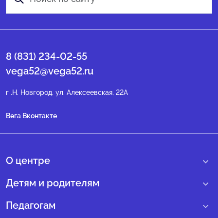
8 (831) 234-02-55
vega52@vega52.ru
г .Н. Новгород, ул. Алексеевская, 22А
Вега Вконтакте
О центре
О нас
Детям и родителям
Сведения образовательной организации
Учебные интенсивные сборы
Педагогам
Структура регионального центра
Образовательные программы