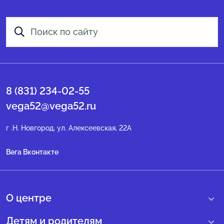
8 (831) 234-02-55
vega52@vega52.ru
г .Н. Новгород, ул. Алексеевская, 22А
Вега Вконтакте
О центре
О нас
Детям и родителям