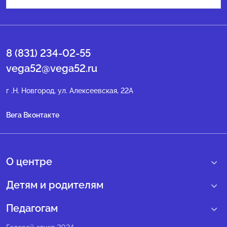
8 (831) 234-02-55
vega52@vega52.ru
г .Н. Новгород, ул. Алексеевская, 22А
Вега Вконтакте
О центре
О нас
Детям и родителям
Сведения образовательной организации
Учебные интенсивные сборы
Педагогам
Структура регионального центра
Образовательные программы