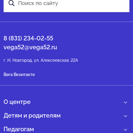
8 (831) 234-02-55
vega52@vega52.ru
г .Н. Новгород, ул. Алексеевская, 22А
Вега Вконтакте
О центре
О нас
Детям и родителям
Сведения образовательной организации
Учебные интенсивные сборы
Педагогам
Структура регионального центра