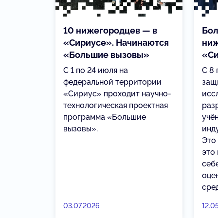
10 нижегородцев — в
Бол
«Сириусе». Начинаются
ниж
«Большие вызовы»
«С
С 1 по 24 июля на
С 8 
федеральной территории
защ
«Сириус» проходит научно-
исс
технологическая проектная
раз
программа «Большие
учё
вызовы».
инд
Это
это
себ
оце
сред
03.07.2026
12.0