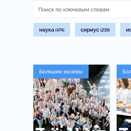
наука
сириус
и
(474)
(239)
Большие вызовы
Бо