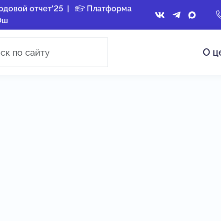
одовой отчет'25
|
Платформа
Ош
О ц