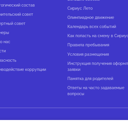
гогический состав
Сириус Лето
чительский совет
Олимпиадное движение
ертный совет
Календарь всех событий
неры
Как попасть на смену в Сириу
о нас
Правила пребывания
сти
Условия размещения
пасность
Инструкция получения оформ
иводействие коррупции
заявки
Памятка для родителей
Ответы на часто задаваемые
вопросы