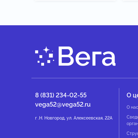
8 (831) 234-02-55
О ц
vega52@vega52.ru
О на
Свед
г .Н. Новгород, ул. Алексеевская, 22А
орга
Стру