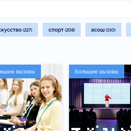
скусство
спорт
всош
(227)
(208)
(150)
льшие вызовы
Большие вызовы