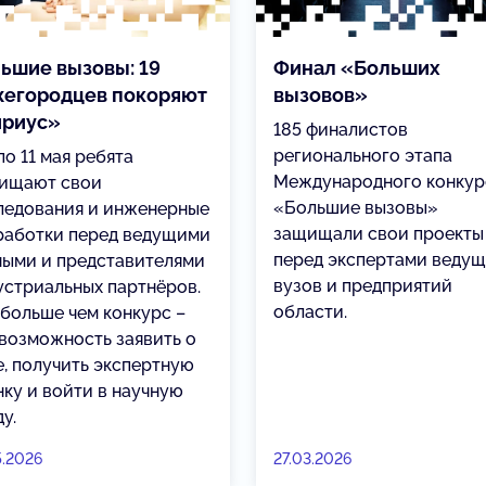
ьшие вызовы: 19
Финал «Больших
егородцев покоряют
вызовов»
ириус»
185 финалистов
регионального этапа
по 11 мая ребята
Международного конкур
ищают свои
«Большие вызовы»
ледования и инженерные
защищали свои проекты
работки перед ведущими
перед экспертами веду
ными и представителями
вузов и предприятий
устриальных партнёров.
области.
 больше чем конкурс –
 возможность заявить о
е, получить экспертную
нку и войти в научную
у.
5.2026
27.03.2026