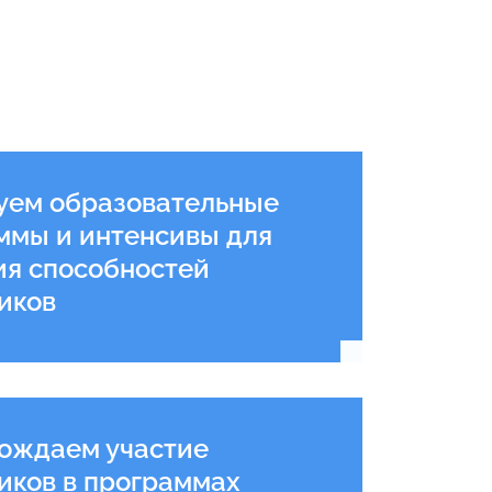
уем образовательные
ммы и интенсивы для
ия способностей
иков
Подробнее
ождаем участие
иков в программах