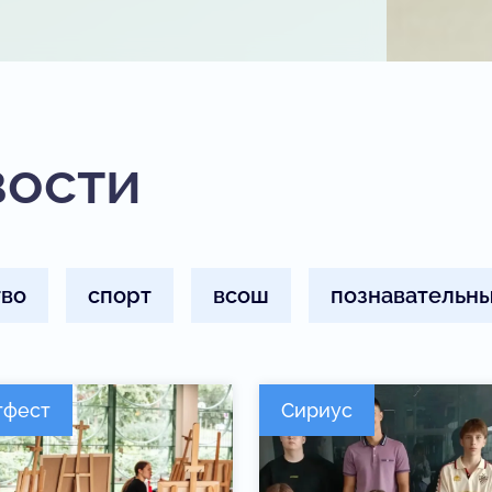
вости
тво
спорт
всош
познавательны
тфест
Сириус