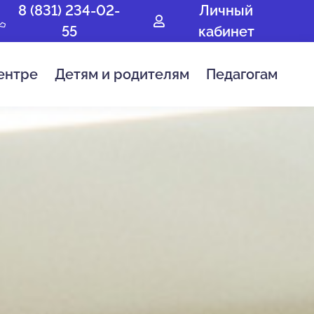
8 (831) 234-02-
Личный
55
кабинет
ентре
Детям и родителям
Педагогам