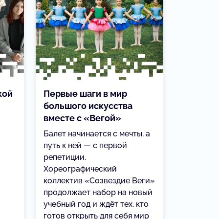
кой
Первые шаги в мир
большого искусства
вместе с «Вегой»
Балет начинается с мечты, а
путь к ней — с первой
репетиции.
Хореографический
коллектив «Созвездие Веги»
продолжает набор на новый
учебный год и ждёт тех, кто
готов открыть для себя мир