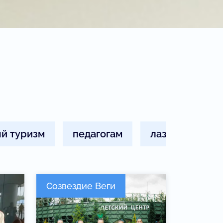
й туризм
педагогам
лазурный
Созвездие Веги