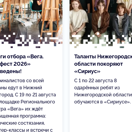
ги отбора «Вега.
Таланты Нижегородс
фест 2026»
области покоряют
ведены!
«Сириус»
финалистов со всей
С 1 по 22 августа 8
аны едут в Нижний
одарённых ребят из
ород. С 19 по 21 августа
Нижегородской области
площадке Регионального
обучаются в «Сириусе».
тра «Вега» их ждёт
ыщенная программа:
рческие состязания,
тер-классы и встречи с