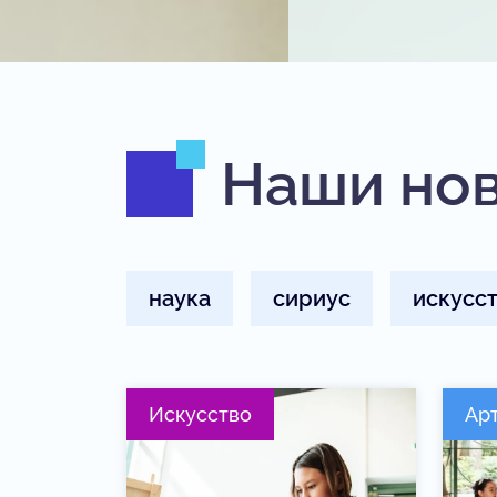
Наши но
наука
сириус
искусс
Искусство
Ар