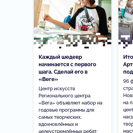
Каждый шедевр
Ито
начинается с первого
Арт
шага. Сделай его в
под
«Веге»
96 
стр
Центр искусств
Новг
Регионального центра
на 
«Вега» объявляет набор на
цен
годовые программы для
нас
самых творческих,
тво
вдохновлённых и
мас
целеустремлённых ребят.