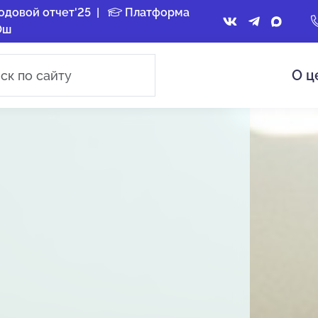
одовой отчет'25
|
Платформа
Ош
О ц